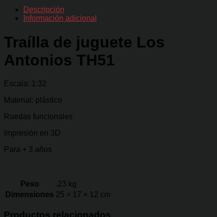
cantidad
Descripción
Información adicional
Traílla de juguete Los
Antonios TH51
Escala: 1:32
Material: plástico
Ruedas funcionales
Impresión en 3D
Para + 3 años
Peso
.23 kg
Dimensiones
25 × 17 × 12 cm
Productos relacionados