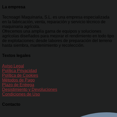
La empresa
Tecnoagri Maquinaria, S.L. es una empresa especializada
en la fabricación, venta, reparación y servicio técnico de
maquinaria agrícola.
Ofrecemos una amplia gama de equipos y soluciones
agrícolas diseñados para mejorar el rendimiento en todo tipo
de explotaciones: desde labores de preparación del terreno
hasta siembra, mantenimiento y recolección.
Textos legales
Aviso Legal
Política Privacidad
Política de Cookies
Métodos de Pago
Plazo de Entrega
Desistimiento y Devoluciones
Condiciones de Uso
Contacto