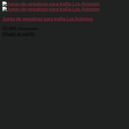
Juego de pegatinas para traílla Los Antonios
43.56
€
IVA incluido
Añadir al carrito