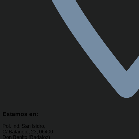
Estamos en:
Pol. Ind. San Isidro,
C/ Batanejo, 23, 06400
Don Benito (Badajoz)