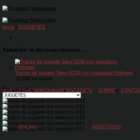
Skip
to
content
Inicio
/
JUGUETES
También te recomendamos…
Tractor de juguete Steyr 6230 con segadora Pöttinger
12.60
€
IVA incluido
Por categoría
INICIO
TIENDA
MAQUINARIA
OCASIÓN
SOBRE
CONTA
ONLINE
NOSOTROS