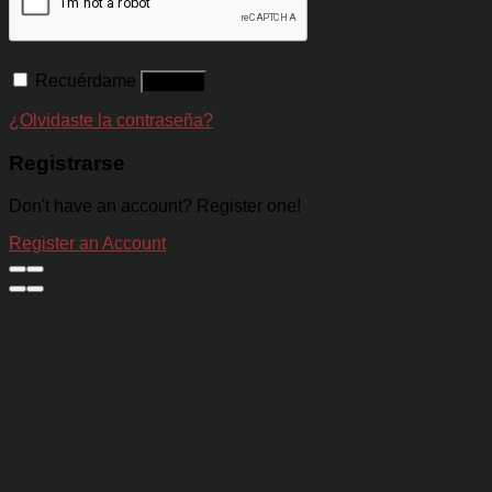
Recuérdame
Acceso
¿Olvidaste la contraseña?
Registrarse
Don't have an account? Register one!
Register an Account