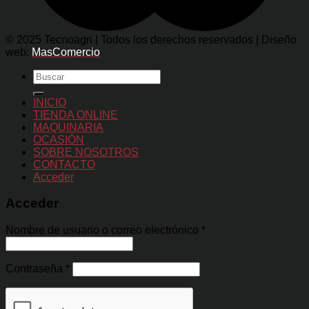
© 2025 Tecnoagri | Todos los derechos reservados | Diseño
web:
MasComercio
Buscar
por:
INICIO
TIENDA ONLINE
MAQUINARIA
OCASIÓN
SOBRE NOSOTROS
CONTACTO
Acceder
Acceder
Nombre de usuario o correo electrónico
*
Contraseña
*