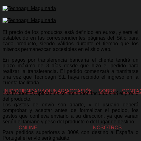
Skip
to
content
El precio de los productos está definido en euros, y será el
establecido en las correspondientes páginas del Sitio para
cada producto, siendo válidos durante el tiempo que los
mismos permanezcan accesibles en el sitio web.
En pagos por transferencia bancaria el cliente tendrá un
plazo máximo de 3 días desde que hizo el pedido para
realizar la transferencia. El pedido comenzará a tramitarse
una vez que Tecnoagri S.L haya recibido el ingreso en la
cuenta facilitada.
INICIO
TIENDA
MAQUINARIA
OCASIÓN
SOBRE
CONTA
Los impuestos aplicables se entienden incluidos en el precio
del producto.
Los gastos de envío son aparte, y el usuario deberá
comprobar y aceptar antes de formalizar el pedido, los
gastos que conlleva enviarlo a su dirección, ya que varían
según el tamaño y peso del producto o del lugar de destino.
ONLINE
NOSOTROS
Para pedidos superiores a 300€ con destino a España o
Portugal el envío será gratuito.