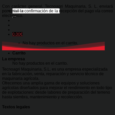
Con carácter general, Tecnoagri Maquinaria, S. L. enviará
Buscar
por email la confirmación de la recepción del pago vía correo
por:
electrónico.
0.00
€
No hay productos en el carrito.
Carrito
La empresa
No hay productos en el carrito.
Tecnoagri Maquinaria, S.L. es una empresa especializada
en la fabricación, venta, reparación y servicio técnico de
maquinaria agrícola.
Ofrecemos una amplia gama de equipos y soluciones
agrícolas diseñados para mejorar el rendimiento en todo tipo
de explotaciones: desde labores de preparación del terreno
hasta siembra, mantenimiento y recolección.
Textos legales