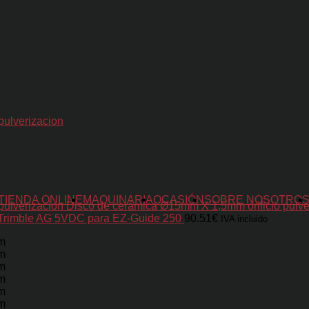
TIENDA ONLINE
MAQUINARIA
OCASIÓN
SOBRE NOSOTRO
Disco de cerámica Ø15mm X 1,5mm orificio pulve
Trimble AG 5VDC para EZ-Guide 250
90.51
€
IVA incluido