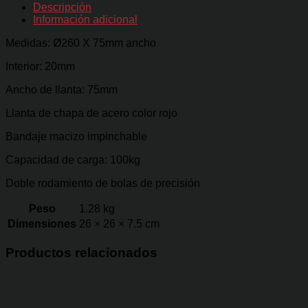
impinchable
Descripción
3.00-
Información adicional
4
Ø260
Medidas: Ø260 X 75mm ancho
X
75mm
Interior: 20mm
cantidad
Ancho de llanta: 75mm
Llanta de chapa de acero color rojo
Bandaje macizo impinchable
Capacidad de carga: 100kg
Doble rodamiento de bolas de precisión
Peso
1.28 kg
Dimensiones
26 × 26 × 7.5 cm
Productos relacionados