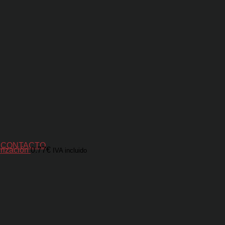
S
CONTACTO
rización
0.77
€
IVA incluido