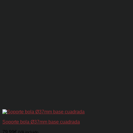
Soporte bola Ø37mm base cuadrada
79.99
€
IVA incluido