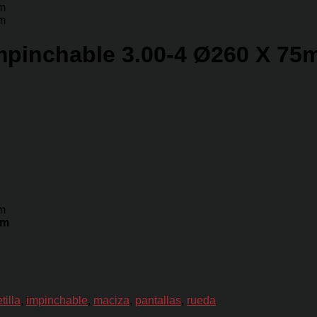
impinchable 3.00-4 Ø260 X 7
mm
tilla
,
impinchable
,
maciza
,
pantallas
,
rueda