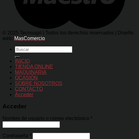
© 2025 Tecnoagri | Todos los derechos reservados | Diseño
web:
MasComercio
Buscar
por:
INICIO
TIENDA ONLINE
MAQUINARIA
OCASIÓN
SOBRE NOSOTROS
CONTACTO
Acceder
Acceder
Nombre de usuario o correo electrónico
*
Contraseña
*