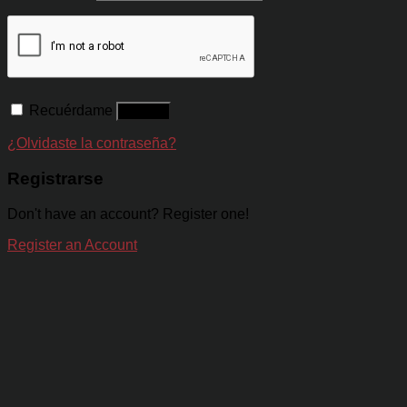
Recuérdame
Acceso
¿Olvidaste la contraseña?
Registrarse
Don't have an account? Register one!
Register an Account