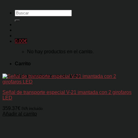
Buscar
por:
0.00
€
No hay productos en el carrito.
Carrito
No hay productos en el carrito.
Señal de transporte especial V-21 imantada con 2 girofaros
LED
359.37
€
IVA incluido
Añadir al carrito