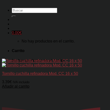
Buscar
por:
0.00
€
No hay productos en el carrito.
Carrito
No hay productos en el carrito.
Tornillo cuchilla refinadora Mod. CC 16 x 50
3.39
€
IVA incluido
Añadir al carrito