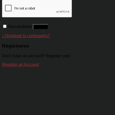
Recuérdame
Acceso
¿Olvidaste la contraseña?
Registrarse
Don't have an account? Register one!
Register an Account