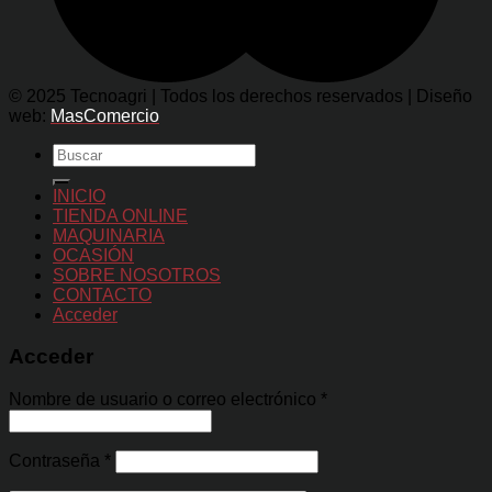
© 2025 Tecnoagri | Todos los derechos reservados | Diseño
web:
MasComercio
Buscar
por:
INICIO
TIENDA ONLINE
MAQUINARIA
OCASIÓN
SOBRE NOSOTROS
CONTACTO
Acceder
Acceder
Nombre de usuario o correo electrónico
*
Contraseña
*