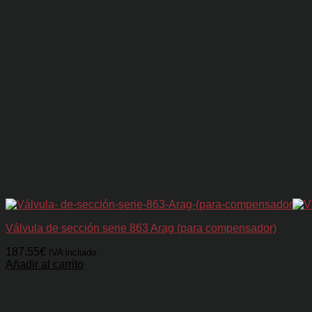
Válvula de sección serie 863 Arag (para compensador)
187.55
€
IVA incluido
Añadir al carrito